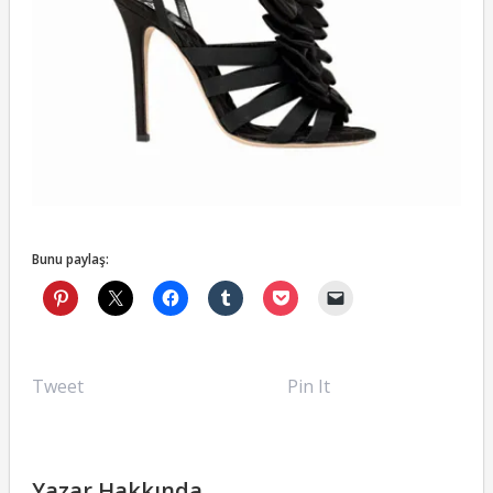
Bunu paylaş:
Tweet
Pin It
Yazar Hakkında