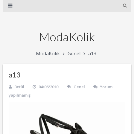
ModaKolik
ModaKolik
Genel
a13
a13
Betül
04/06/2010
Genel
Yorum
yapılmamış