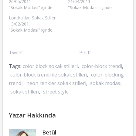
26/05/2011
21/04/2011
"Sokak Modası" içinde
"Sokak Modası" içinde
Londra’dan Sokak Stilleri
13/02/2011
"Sokak Modası" içinde
Tweet
Pin It
Tags:
color block sokak stilleri
,
color-block trendi
,
color-block trendi ile sokak stilleri
,
color-blocking
trendi
,
neon renkler sokak stilleri
,
sokak modası
,
sokak stilleri
,
street style
Yazar Hakkında
Betül