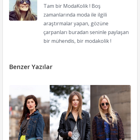
Tam bir ModaKolik ! Boş
zamanlarında moda ile ilgili
araştırmalar yapan, gözüne
çarpanları buradan seninle paylaşan
bir mühendis, bir modakolik !
Benzer Yazılar
S
St
P
F
W
11