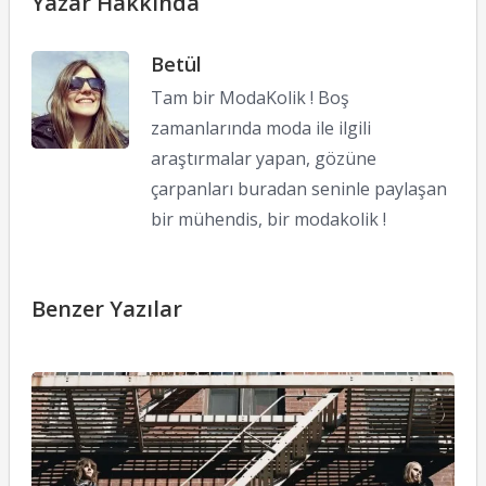
Yazar Hakkında
Betül
Tam bir ModaKolik ! Boş
zamanlarında moda ile ilgili
araştırmalar yapan, gözüne
çarpanları buradan seninle paylaşan
bir mühendis, bir modakolik !
Benzer Yazılar
C
S
R
13