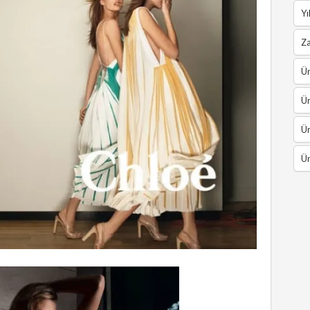
Yı
Z
Ün
Ün
Ün
Ün