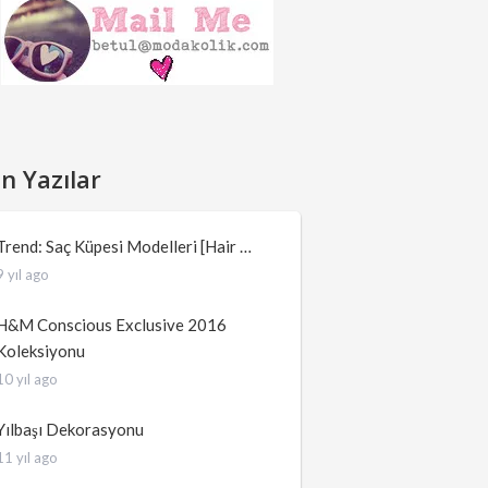
n Yazılar
Trend: Saç Küpesi Modelleri [Hair …
9 yıl ago
H&M Conscious Exclusive 2016
Koleksiyonu
10 yıl ago
Yılbaşı Dekorasyonu
11 yıl ago