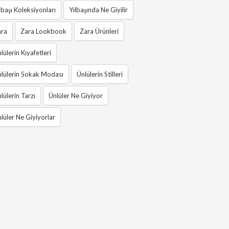
lbaşı Koleksiyonları
Yılbaşında Ne Giyilir
ara
Zara Lookbook
Zara Ürünleri
lülerin Kıyafetleri
lülerin Sokak Modası
Ünlülerin Stilleri
lülerin Tarzı
Ünlüler Ne Giyiyor
lüler Ne Giyiyorlar