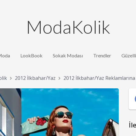
ModaKolik
Moda
LookBook
Sokak Modası
Trendler
Güzell
lik
2012 İlkbahar/Yaz
2012 İlkbahar/Yaz Reklamların
İl