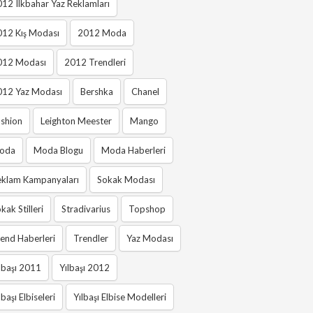
12 Ilkbahar Yaz Reklamları
012 Kış Modası
2012 Moda
012 Modası
2012 Trendleri
012 Yaz Modası
Bershka
Chanel
shion
Leighton Meester
Mango
oda
Moda Blogu
Moda Haberleri
eklam Kampanyaları
Sokak Modası
kak Stilleri
Stradivarius
Topshop
end Haberleri
Trendler
Yaz Modası
lbaşı 2011
Yılbaşı 2012
lbaşı Elbiseleri
Yılbaşı Elbise Modelleri