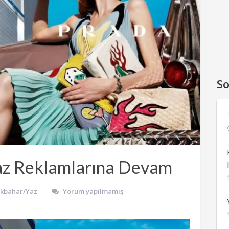
So
az Reklamlarına Devam
İlkbahar/Yaz
Yorum yapılmamış