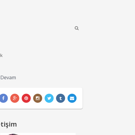
ik
a Devam
etişim