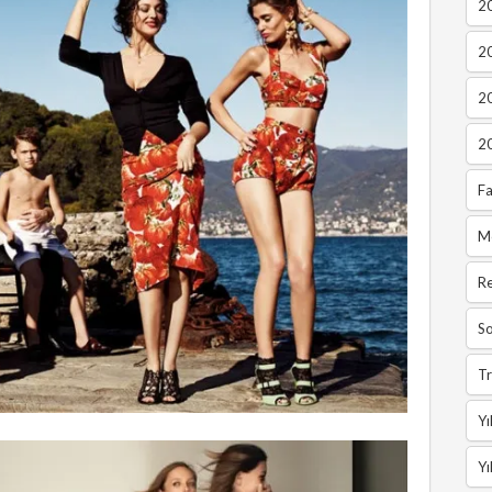
20
2
2
2
Fa
M
R
So
Tr
Yı
Yı