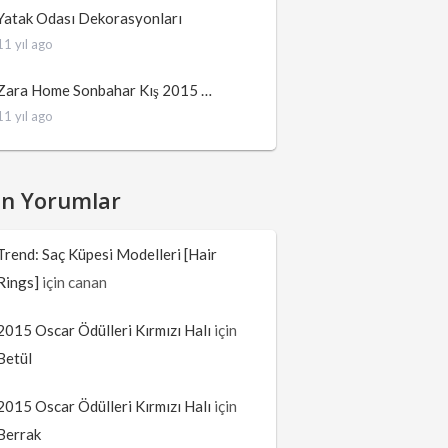
Yatak Odası Dekorasyonları
11 yıl ago
Zara Home Sonbahar Kış 2015 …
11 yıl ago
on Yorumlar
Trend: Saç Küpesi Modelleri [Hair
Rings]
için
canan
2015 Oscar Ödülleri Kırmızı Halı
için
Betül
2015 Oscar Ödülleri Kırmızı Halı
için
Berrak