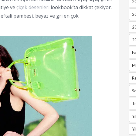
20
ntiye ve
çiçek desenleri
lookbook’ta dikkat çekiyor.
2
şeftali pambesi, beyaz ve gri en çok
2
2
Fa
M
R
So
Tr
Yı
Yı