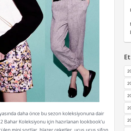
Et
2
2
2
20
sında daha önce bu sezon koleksiyonuna dair
20
12 Bahar Koleksiyonu için hazırlanan lookbook’u
en mini şortlar, blazer ceketler, uçuş uçuş şifon