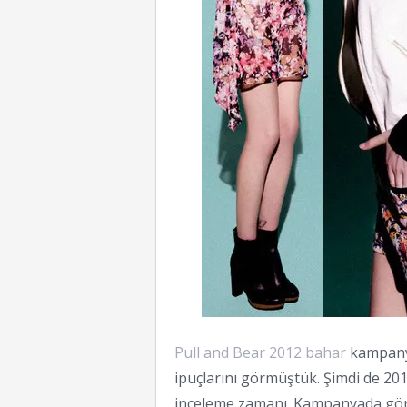
Pull and Bear 2012 bahar
kampanya
ipuçlarını görmüştük. Şimdi de 20
inceleme zamanı. Kampanyada görül