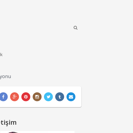
ik
iyonu
etişim