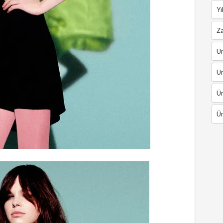
Yı
Z
Ün
Ün
Ün
Ün