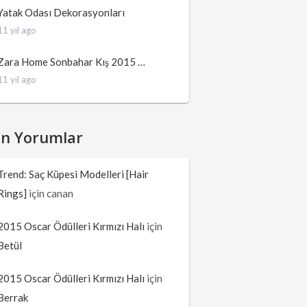
Yatak Odası Dekorasyonları
11 yıl ago
Zara Home Sonbahar Kış 2015 …
11 yıl ago
on Yorumlar
Trend: Saç Küpesi Modelleri [Hair
Rings]
için
canan
2015 Oscar Ödülleri Kırmızı Halı
için
Betül
2015 Oscar Ödülleri Kırmızı Halı
için
Berrak