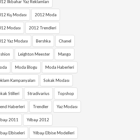
12 Ilkbahar Yaz Reklamları
012 Kış Modası
2012 Moda
012 Modası
2012 Trendleri
012 Yaz Modası
Bershka
Chanel
shion
Leighton Meester
Mango
oda
Moda Blogu
Moda Haberleri
eklam Kampanyaları
Sokak Modası
kak Stilleri
Stradivarius
Topshop
end Haberleri
Trendler
Yaz Modası
lbaşı 2011
Yılbaşı 2012
lbaşı Elbiseleri
Yılbaşı Elbise Modelleri