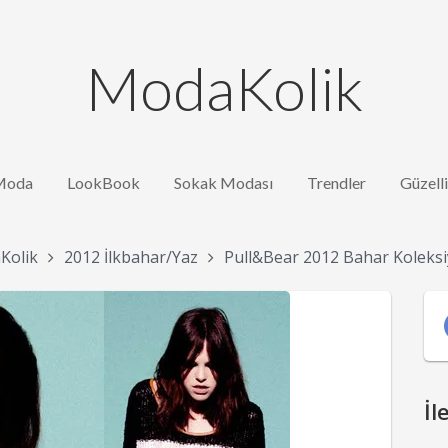
ModaKolik
Moda
LookBook
Sokak Modası
Trendler
Güzell
Kolik
2012 İlkbahar/Yaz
Pull&Bear 2012 Bahar Koleks
İl