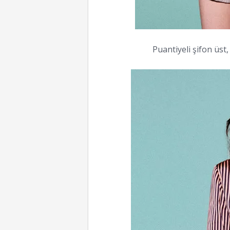
Puantiyeli şifon üst