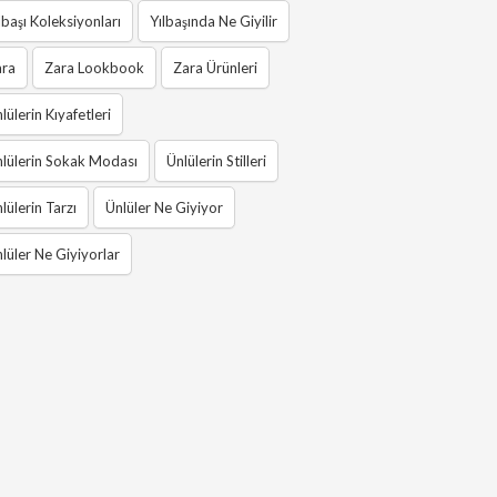
lbaşı Koleksiyonları
Yılbaşında Ne Giyilir
ara
Zara Lookbook
Zara Ürünleri
lülerin Kıyafetleri
lülerin Sokak Modası
Ünlülerin Stilleri
lülerin Tarzı
Ünlüler Ne Giyiyor
lüler Ne Giyiyorlar