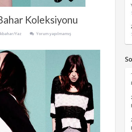
Bahar Koleksiyonu
İlkbahar/Yaz
Yorum yapılmamış
S