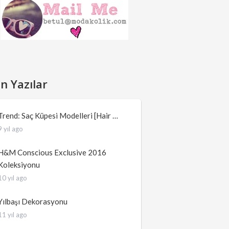
n Yazılar
Trend: Saç Küpesi Modelleri [Hair …
9 yıl ago
H&M Conscious Exclusive 2016
Koleksiyonu
10 yıl ago
Yılbaşı Dekorasyonu
11 yıl ago