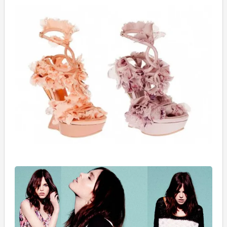
A
M
2
İ
A
K
05
P
2
B
K
08