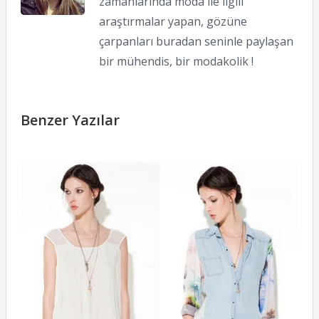
zamanlarında moda ile ilgili
araştırmalar yapan, gözüne
çarpanları buradan seninle paylaşan
bir mühendis, bir modakolik !
Benzer Yazılar
Z
T
2
N
L
10