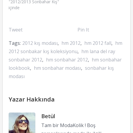
"2012/2013 Sonbahar Kış"
içinde
Tweet
Pin It
Tags:
2012 kış modası
,
hm 2012
,
hm 2012 fall
,
hm
2012 sonbakar kış koleksiyonu
,
hm lana del ray
sonbahar 2012
,
hm sonbahar 2012
,
hm sonbahar
lookbook
,
hm sonbahar modası
,
sonbahar kış
modası
Yazar Hakkında
Betül
Tam bir ModaKolik ! Boş