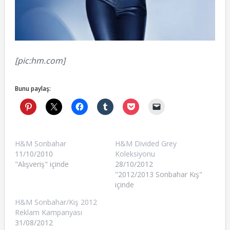
[pic:hm.com]
Bunu paylaş:
H&M Sonbahar
H&M Divided Grey
11/10/2010
Koleksiyonu
"Alışveriş" içinde
28/10/2012
"2012/2013 Sonbahar Kış"
içinde
H&M Sonbahar/Kış 2012
Reklam Kampanyası
31/08/2012