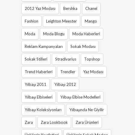
2012 Yaz Modası
Bershka
Chanel
Fashion
Leighton Meester
Mango
Moda
Moda Blogu
Moda Haberleri
Reklam Kampanyaları
Sokak Modası
Sokak Stilleri
Stradivarius
Topshop
Trend Haberleri
Trendler
Yaz Modası
Yılbaşı 2011
Yılbaşı 2012
Yılbaşı Elbiseleri
Yılbaşı Elbise Modelleri
Yılbaşı Koleksiyonları
Yılbaşında Ne Giyilir
Zara
Zara Lookbook
Zara Ürünleri
Ünlülerin Kıyafetleri
Ünlülerin Sokak Modası